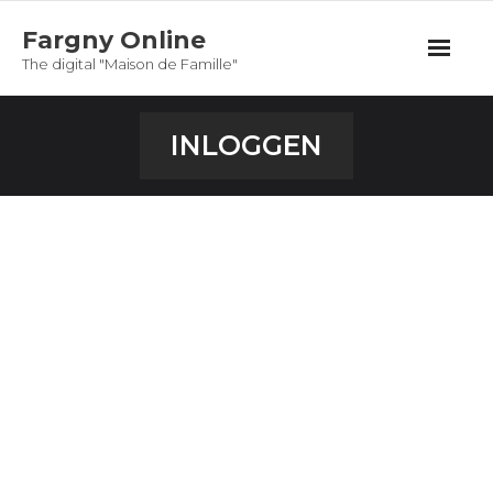
Fargny Online
The digital "Maison de Famille"
Welcome
INLOGGEN
Bestuur, Commissie en zo
POSTS
Gebruikersnaam of e-mail
*
Smoelen boek
Reserveringen
Wachtwoord
*
Gebruiker
Aangemeld blijven